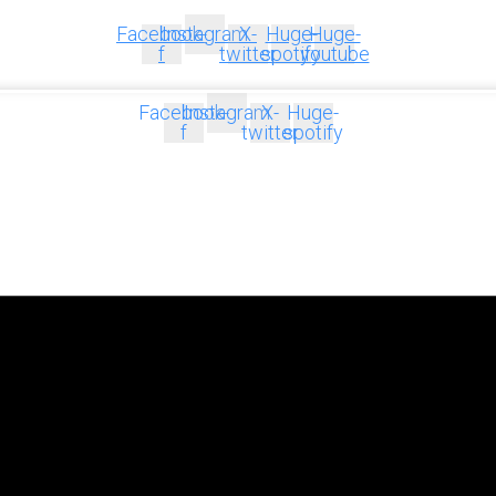
Facebook-
Instagram
X-
Huge-
Huge-
f
twitter
spotify
youtube
Facebook-
Instagram
X-
Huge-
f
twitter
spotify