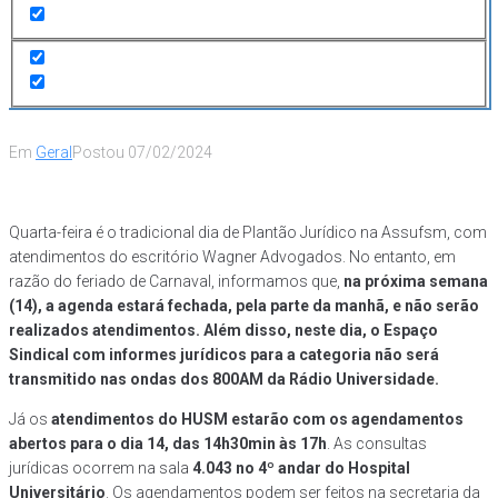
devido ao feriado de Carnaval;
Atendimentos do HUSM estão
mantidos à tarde
Em
Geral
Postou
07/02/2024
Quarta-feira é o tradicional dia de Plantão Jurídico na Assufsm, com
atendimentos do escritório Wagner Advogados. No entanto, em
razão do feriado de Carnaval, informamos que,
na próxima semana
(14), a agenda estará fechada, pela parte da manhã, e não serão
realizados atendimentos. Além disso, neste dia, o Espaço
Sindical com informes jurídicos para a categoria não será
transmitido nas ondas dos 800AM da Rádio Universidade.
Já os
atendimentos do HUSM estarão com os agendamentos
abertos para o dia 14, das 14h30min às 17h
. As consultas
jurídicas ocorrem na sala
4.043 no 4º andar do Hospital
Universitário
. Os agendamentos podem ser feitos na secretaria da