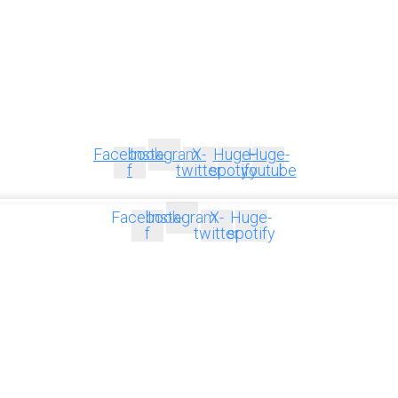
Facebook-
Instagram
X-
Huge-
Huge-
f
twitter
spotify
youtube
Facebook-
Instagram
X-
Huge-
f
twitter
spotify