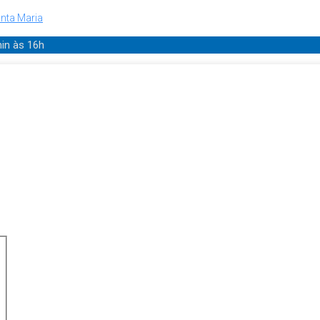
nta Maria
min
às 16h