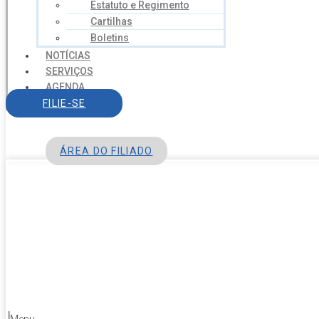
Estatuto e Regimento
Cartilhas
Boletins
NOTÍCIAS
SERVIÇOS
AGENDA
CONTATO
FILIE-SE
ÁREA DO FILIADO
Menu