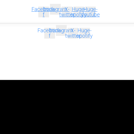
Facebook-
Instagram
X-
Huge-
Huge-
f
twitter
spotify
youtube
Facebook-
Instagram
X-
Huge-
f
twitter
spotify