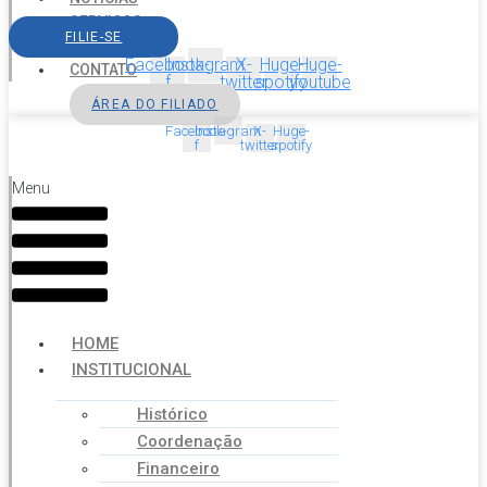
SERVIÇOS
FILIE-SE
AGENDA
Facebook-
Instagram
X-
Huge-
Huge-
CONTATO
f
twitter
spotify
youtube
ÁREA DO FILIADO
Facebook-
Instagram
X-
Huge-
f
twitter
spotify
Menu
HOME
INSTITUCIONAL
Histórico
Coordenação
Financeiro