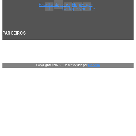
Facebook-
Instagram
X-
Huge-
Huge-
f
twitter
spotify
youtube
PARCEIROS
Copyright ® 2026 – Desenvolvido por
Manduá