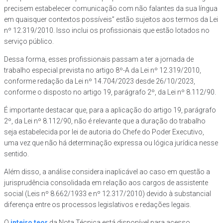
precisem estabelecer comunicação com não falantes da sua língua
em quaisquer contextos possíveis” estão sujeitos aos termos da Lei
nº 12.319/2010. Isso inclui os profissionais que estão lotados no
serviço público.
Dessa forma, esses profissionais passam a ter a jornada de
trabalho especial prevista no artigo 8º-A da Lei nº 12.319/2010,
conforme redação da Lei nº 14.704/2023 desde 26/10/2023,
conforme o disposto no artigo 19, parágrafo 2º, da Lei nº 8.112/90.
É importante destacar que, para a aplicação do artigo 19, parágrafo
2º, da Lei nº 8.112/90, não é relevante que a duração do trabalho
seja estabelecida por lei de autoria do Chefe do Poder Executivo,
uma vez que não há determinação expressa ou lógica jurídica nesse
sentido.
Além disso, a análise considera inaplicável ao caso em questão a
jurisprudência consolidada em relação aos cargos de assistente
social (Leis nº 8.662/1933 e nº 12.317/2010) devido à substancial
diferença entre os processos legislativos e redações legais.
O
inteiro teor
da Nota Técnica está disponível para acesso.