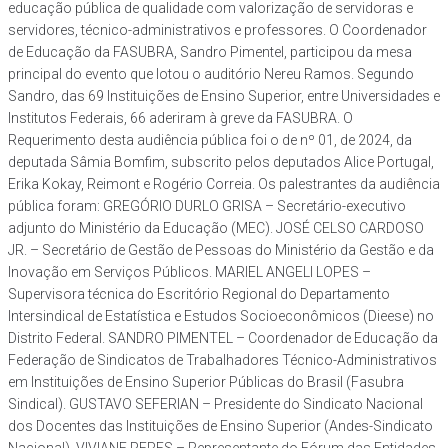
educação pública de qualidade com valorização de servidoras e
servidores, técnico-administrativos e professores. O Coordenador
de Educação da FASUBRA, Sandro Pimentel, participou da mesa
principal do evento que lotou o auditório Nereu Ramos. Segundo
Sandro, das 69 Instituições de Ensino Superior, entre Universidades e
Institutos Federais, 66 aderiram à greve da FASUBRA. O
Requerimento desta audiência pública foi o de nº 01, de 2024, da
deputada Sâmia Bomfim, subscrito pelos deputados Alice Portugal,
Erika Kokay, Reimont e Rogério Correia. Os palestrantes da audiência
pública foram: GREGÓRIO DURLO GRISA – Secretário-executivo
adjunto do Ministério da Educação (MEC). JOSÉ CELSO CARDOSO
JR. – Secretário de Gestão de Pessoas do Ministério da Gestão e da
Inovação em Serviços Públicos. MARIEL ANGELI LOPES –
Supervisora técnica do Escritório Regional do Departamento
Intersindical de Estatística e Estudos Socioeconômicos (Dieese) no
Distrito Federal. SANDRO PIMENTEL – Coordenador de Educação da
Federação de Sindicatos de Trabalhadores Técnico-Administrativos
em Instituições de Ensino Superior Públicas do Brasil (Fasubra
Sindical). GUSTAVO SEFERIAN – Presidente do Sindicato Nacional
dos Docentes das Instituições de Ensino Superior (Andes-Sindicato