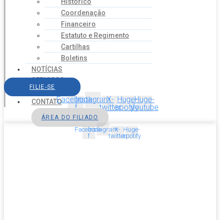
Histórico
Coordenação
Financeiro
Estatuto e Regimento
Cartilhas
Boletins
NOTÍCIAS
SERVIÇOS
FILIE-SE
AGENDA
Facebook-
Instagram
X-
Huge-
Huge-
CONTATO
f
twitter
spotify
youtube
ÁREA DO FILIADO
Facebook-
Instagram
X-
Huge-
f
twitter
spotify