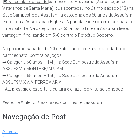
Na quinta rodada do campeonato Afuvesma (Associação de
Veteranos de Santa Maria), que aconteceu no último sábado (13) na
Sede Campestre da Assufsm, a categoria dos 60 anos da Assufsm
enfrentou a Associação Fighera. A partida encerrou em 1 x 2 para o
time visitante. Na categoria dos 65 anos, o time da Assufsm levou
vantagem, finalizando em 5×0 contra o Perpétuo Socorro.
No próximo sábado, dia 20 de abril, acontece a sexta rodada do
campeonato. Confira os jogos:
➡ Categoria 60 anos – 14h, na Sede Campestre da Assufsm
ASSUFSM x MONTESE/APUSM
➡ Categoria 65 anos – 16h, na Sede Campestre da Assufsm
ASSUFSM X A.A. FERROVIÁRIA
TAE, prestigie o esporte, a cultura e o lazer e divirta-se conosco!
#esporte
#futebol
#lazer
#sedecampestre
#assufsm
Navegação de Post
Anterior