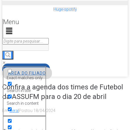
Huge-spotify
Menu
FILIE-SE
ÁREA DO FILIADO
Exact matches only
Confira a agenda dos times de Futebol
Search in title
da ASSUFM para o dia 20 de abril
Search in content
Em
Geral
Postou
18/04/2024