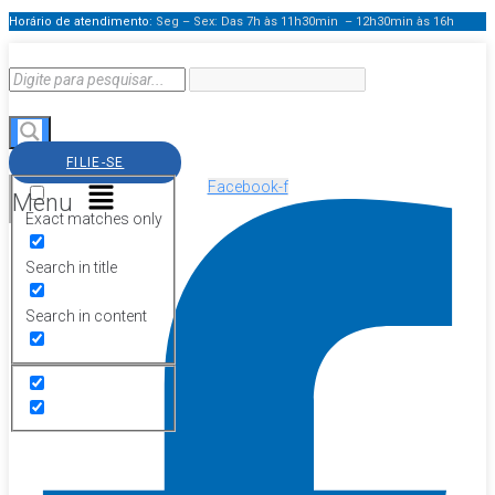
Horário de atendimento:
Seg – Sex: Das 7h às 11h30min – 12h30min
às 16h
FILIE-SE
Facebook-f
Menu
Exact matches only
Search in title
Search in content