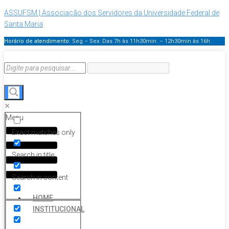
ASSUFSM | Associação dos Servidores da Universidade Federal de
Santa Maria
Horário de atendimento:
Seg – Sex: Das 7h às 11h30min – 12h30min
às 16h
Menu
Exact matches only
Search in title
Search in content
HOME
INSTITUCIONAL