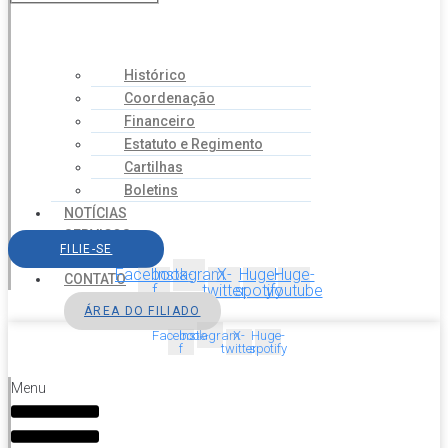
Histórico
Coordenação
Financeiro
Estatuto e Regimento
Cartilhas
Boletins
NOTÍCIAS
SERVIÇOS
FILIE-SE
AGENDA
Facebook-
Instagram
X-
Huge-
Huge-
CONTATO
f
twitter
spotify
youtube
ÁREA DO FILIADO
Facebook-
Instagram
X-
Huge-
f
twitter
spotify
Menu