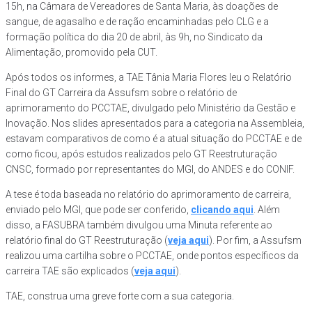
15h, na Câmara de Vereadores de Santa Maria, às doações de
sangue, de agasalho e de ração encaminhadas pelo CLG e a
formação política do dia 20 de abril, às 9h, no Sindicato da
Alimentação, promovido pela CUT.
Após todos os informes, a TAE Tânia Maria Flores leu o Relatório
Final do GT Carreira da Assufsm sobre o relatório de
aprimoramento do PCCTAE, divulgado pelo Ministério da Gestão e
Inovação. Nos slides apresentados para a categoria na Assembleia,
estavam comparativos de como é a atual situação do PCCTAE e de
como ficou, após estudos realizados pelo GT Reestruturação
CNSC, formado por representantes do MGI, do ANDES e do CONIF.
A tese é toda baseada no relatório do aprimoramento de carreira,
enviado pelo MGI, que pode ser conferido,
clicando aqui
. Além
disso, a FASUBRA também divulgou uma Minuta referente ao
relatório final do GT Reestruturação (
veja aqui
). Por fim, a Assufsm
realizou uma cartilha sobre o PCCTAE, onde pontos específicos da
carreira TAE são explicados (
veja aqui
).
TAE, construa uma greve forte com a sua categoria.