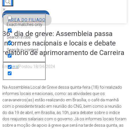
FILIE-SE
ÁREA DO FILIADO
Exact matches only
36° dia de greve: Assembleia passa
Search in title
informes nacionais e locais e debate
Search in content
relatório de aprimoramento de Carreira
Em
Geral
Postou
18/04/2024
Na Assembleia Local de Greve dessa quinta-feira (18) foi realizado
informes locais e nacionais, como: as atividades que os
caravaneiros(as) estão realizando em Brasília, o café da manhã
com o presidente tirado em reunião do CNG, bem como a reunião
do dia 19 de abril, em Brasília, às 10h, para debater sobre o indice
dos reajustes salariais com o governo. Já os informes locais foram
sobre a moção de apoio à greve que será na tarde dessa quinta, as