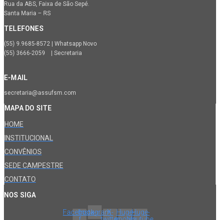
Rua da ABS, Faixa de São Sepé.
Santa Maria – RS
TELEFONES
(55) 9.9685-8572 | Whatsapp Novo
(55) 3666-2059 | Secretaria
E-MAIL
secretaria@assufsm.com
MAPA DO SITE
HOME
INSTITUCIONAL
CONVÊNIOS
SEDE CAMPESTRE
CONTATO
NOS SIGA
Facebook-
Instagram
X-
Huge-
Huge-
f
twitter
spotify
youtube