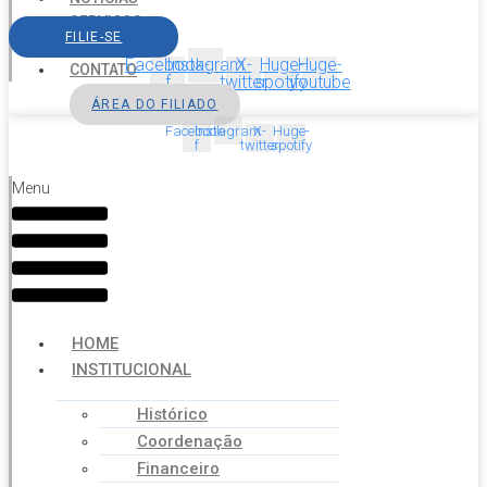
SERVIÇOS
FILIE-SE
AGENDA
Facebook-
Instagram
X-
Huge-
Huge-
CONTATO
f
twitter
spotify
youtube
ÁREA DO FILIADO
Facebook-
Instagram
X-
Huge-
f
twitter
spotify
Menu
HOME
INSTITUCIONAL
Histórico
Coordenação
Financeiro