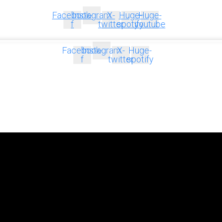
Facebook-
Instagram
X-
Huge-
Huge-
f
twitter
spotify
youtube
Facebook-
Instagram
X-
Huge-
f
twitter
spotify