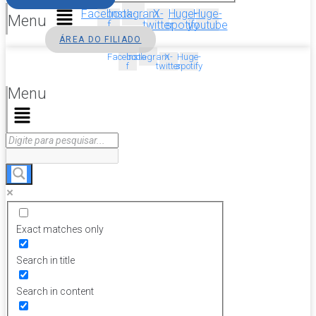
Facebook-
Instagram
X-
Huge-
Huge-
Menu
f
twitter
spotify
youtube
ÁREA DO FILIADO
Facebook-
Instagram
X-
Huge-
f
twitter
spotify
Menu
Exact matches only
Search in title
Search in content