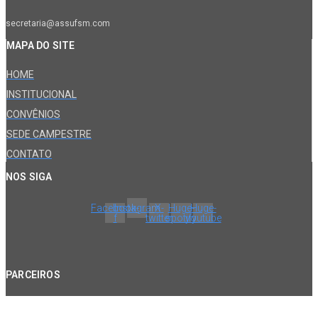
secretaria@assufsm.com
MAPA DO SITE
HOME
INSTITUCIONAL
CONVÊNIOS
SEDE CAMPESTRE
CONTATO
NOS SIGA
Facebook-
Instagram
X-
Huge-
Huge-
f
twitter
spotify
youtube
PARCEIROS