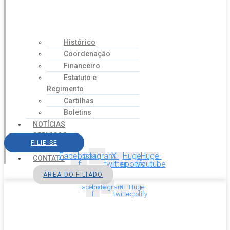
Histórico
Coordenação
Financeiro
Estatuto e
Regimento
Cartilhas
Boletins
NOTÍCIAS
SERVIÇOS
FILIE-SE
AGENDA
Facebook-
Instagram
X-
Huge-
Huge-
CONTATO
f
twitter
spotify
youtube
ÁREA DO FILIADO
Facebook-
Instagram
X-
Huge-
f
twitter
spotify