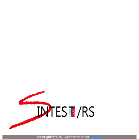
Copyright ® 2026 – Desenvolvido por
Manduá