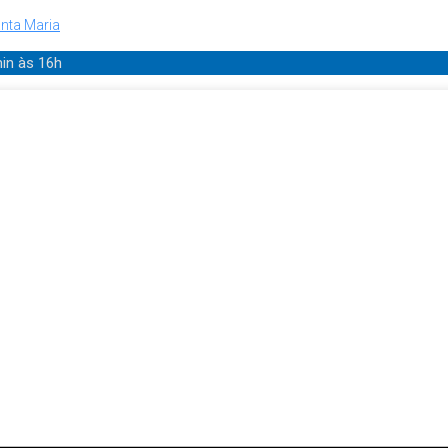
nta Maria
min
às 16h