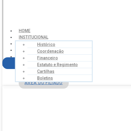
HOME
INSTITUCIONAL
NOTÍCIAS
Histórico
SERVIÇOS
Coordenação
AGENDA
Financeiro
CONTATO
FILIE-SE
Estatuto e Regimento
Cartilhas
Boletins
ÁREA DO FILIADO