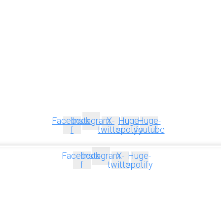
Facebook-
Instagram
X-
Huge-
Huge-
f
twitter
spotify
youtube
Facebook-
Instagram
X-
Huge-
f
twitter
spotify