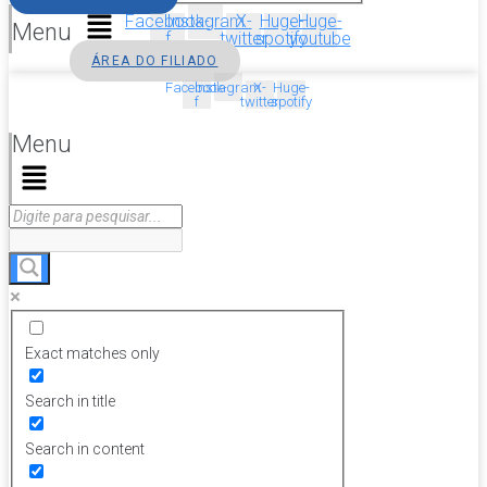
Facebook-
Instagram
X-
Huge-
Huge-
Menu
f
twitter
spotify
youtube
ÁREA DO FILIADO
Facebook-
Instagram
X-
Huge-
f
twitter
spotify
Menu
Exact matches only
Search in title
Search in content