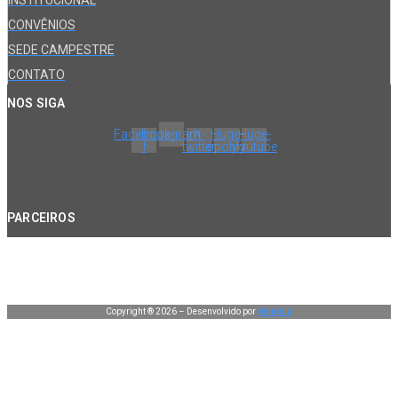
INSTITUCIONAL
CONVÊNIOS
SEDE CAMPESTRE
CONTATO
NOS SIGA
Facebook-
Instagram
X-
Huge-
Huge-
f
twitter
spotify
youtube
PARCEIROS
Copyright ® 2026 – Desenvolvido por
Manduá