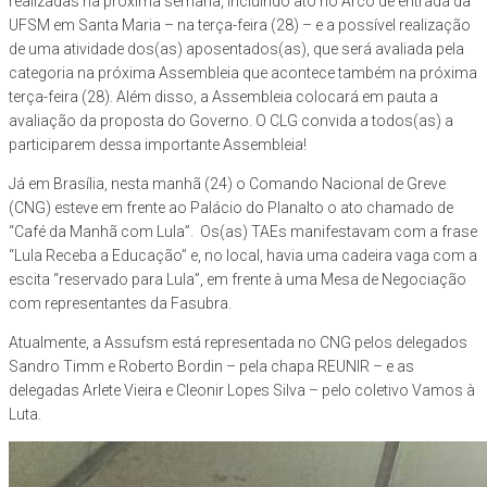
realizadas na próxima semana, incluindo ato no Arco de entrada da
UFSM em Santa Maria – na terça-feira (28) – e a possível realização
de uma atividade dos(as) aposentados(as), que será avaliada pela
categoria na próxima Assembleia que acontece também na próxima
terça-feira (28). Além disso, a Assembleia colocará em pauta a
avaliação da proposta do Governo. O CLG convida a todos(as) a
participarem dessa importante Assembleia!
Já em Brasília, nesta manhã (24) o Comando Nacional de Greve
(CNG) esteve em frente ao Palácio do Planalto o ato chamado de
“Café da Manhã com Lula”. Os(as) TAEs manifestavam com a frase
“Lula Receba a Educação” e, no local, havia uma cadeira vaga com a
escita “reservado para Lula”, em frente à uma Mesa de Negociação
com representantes da Fasubra.
Atualmente, a Assufsm está representada no CNG pelos delegados
Sandro Timm e Roberto Bordin – pela chapa REUNIR – e as
delegadas Arlete Vieira e Cleonir Lopes Silva – pelo coletivo Vamos à
Luta.