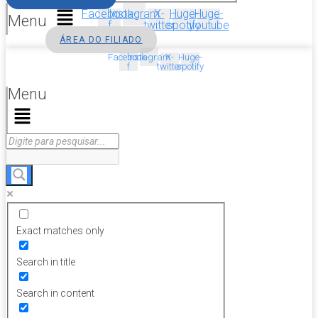
Facebook-
Instagram
X-
Huge-
Huge-
Menu
f
twitter
spotify
youtube
ÁREA DO FILIADO
Facebook-
Instagram
X-
Huge-
f
twitter
spotify
Menu
Exact matches only
Search in title
Search in content