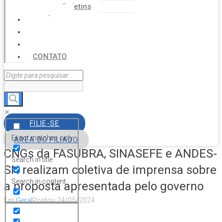
Boletins
NOTÍCIAS
SERVIÇOS
AGENDA
CONTATO
FILIE-SE
Exact matches only
ÁREA DO FILIADO
CNGs da FASUBRA, SINASEFE e ANDES-
Search in title
SN realizam coletiva de imprensa sobre
Search in content
a proposta apresentada pelo governo
Em
Geral
Postou
24/05/2024