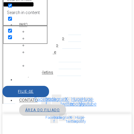
Search in content
HOME
INSTITUCIONAL
Histórico
Coordenação
Financeiro
Estatuto e
Regimento
Cartilhas
Boletins
NOTÍCIAS
SERVIÇOS
FILIE-SE
AGENDA
Facebook-
Instagram
X-
Huge-
Huge-
CONTATO
f
twitter
spotify
youtube
ÁREA DO FILIADO
Facebook-
Instagram
X-
Huge-
f
twitter
spotify