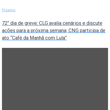
Post
Próximo
Próximo
72° dia de greve: CLG avalia cenários e discute
ações para a próxima semana; CNG participa de
ato “Café da Manhã com Lula”