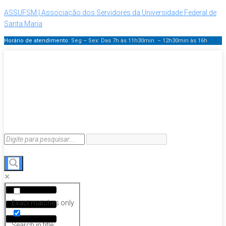
ASSUFSM | Associação dos Servidores da Universidade Federal de
Santa Maria
Horário de atendimento:
Seg – Sex: Das 7h às 11h30min – 12h30min
às 16h
Menu
Exact matches only
Search in title