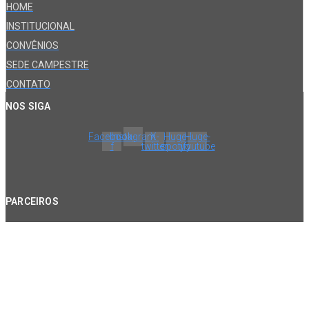
HOME
INSTITUCIONAL
CONVÊNIOS
SEDE CAMPESTRE
CONTATO
NOS SIGA
Facebook-
Instagram
X-
Huge-
Huge-
f
twitter
spotify
youtube
PARCEIROS