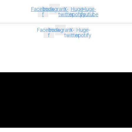
Facebook-
Instagram
X-
Huge-
Huge-
f
twitter
spotify
youtube
Facebook-
Instagram
X-
Huge-
f
twitter
spotify