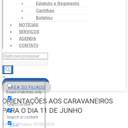
Estatuto e Regimento
Cartilhas
Boletins
NOTÍCIAS
SERVIÇOS
AGENDA
CONTATO
FILIE-SE
ÁREA DO FILIADO
Exact matches only
ORIENTAÇÕES AOS CARAVANEIROS
Search in title
PARA O DIA 11 DE JUNHO
Search in content
Em
Geral
Postou
10/06/2024