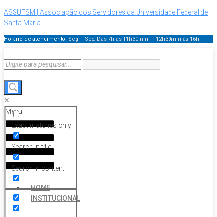
ASSUFSM | Associação dos Servidores da Universidade Federal de
Santa Maria
Horário de atendimento:
Seg – Sex: Das 7h às 11h30min – 12h30min
às 16h
Menu
Exact matches only
Search in title
Search in content
HOME
INSTITUCIONAL