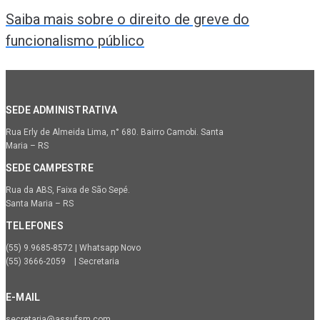
Saiba mais sobre o direito de greve do
funcionalismo público
SEDE ADMINISTRATIVA
Rua Erly de Almeida Lima, n° 680. Bairro Camobi. Santa
Maria – RS
SEDE CAMPESTRE
Rua da ABS, Faixa de São Sepé.
Santa Maria – RS
TELEFONES
(55) 9.9685-8572 | Whatsapp Novo
(55) 3666-2059 | Secretaria
E-MAIL
secretaria@assufsm.com