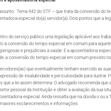
 assunto: Tema
942
do STF – que trata da conversão do 
ntadoria especial do(a) servidor(a). Dois pontos que a leg
ntro do serviço público uma legislação aplicável aos trab
eito à conversão do tempo especial em comum para aquel
erigosas e prejudiciais à saúde. E a aposentadoria especi
ade, a conversão do tempo especial em comum previsto n
 servidores(as) que eventualmente tenham exercido as sua
pressão de insalubridade e periculosidade para ilustrar. P
itos que a lei assim determina. O advogado recomenda que
tor pessoal da Instituição e obter a avaliação da sua si
entadoria especial. Ainda ressalta que na dúvida o ou a
er maiores esclarecimentos e informações.