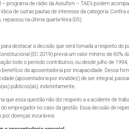
cal – programa de rádio da Assufsm – TAE’s podem acompan
rídica de outras pautas de interesse da categoria. Confir
repassou na última quarta-feira (05).
 para destacar a decisão que será tomada a respeito do
 Constitucional (EC 2019) previa um valor mínimo de 60% d
ação todo o período contributivo, ou desde julho de 1994
o benefício da aposentadoria por incapacidade. Dessa fo
idade (aposentadoria por invalidez) de ser integral, passa
(as) públicos(as), indistintamente.
irma que essa questão não diz respeito a a acidente de trab
do empregador no caso da gestão. Essa decisão de reper
 por doenças incuráveis.
 e aposentadoria especial