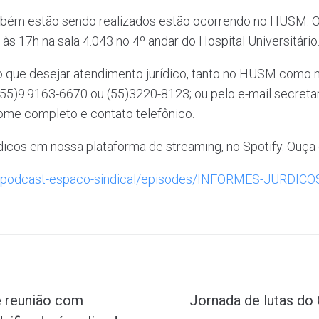
mbém estão sendo realizados estão ocorrendo no HUSM. O
 às 17h na sala 4.043 no 4º andar do Hospital Universitário
 que desejar atendimento jurídico, tanto no HUSM como no
(55)9.9163-6670 ou (55)3220-8123; ou pelo e-mail secretar
ome completo e contato telefônico.
cos em nossa plataforma de streaming, no Spotify. Ouça os
ow/podcast-espaco-sindical/episodes/INFORMES-JURDICO
de reunião com
Jornada de lutas do