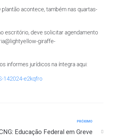
 plantão acontece, também nas quartas-
.
 escritório, deve solicitar agendamento
ia@lightyellow-giraffe-
 informes jurídicos na íntegra aqui:
S-142024-e2kqfro
PRÓXIMO
 CNG: Educação Federal em Greve