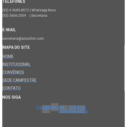
TELEFONES
(55) 9.9685-8572 | Whatsapp Novo
(55) 3666-2059 | Secretaria
E-MAIL
secretaria@assufsm.com
MAPA DO SITE
HOME
INSTITUCIONAL
CONVÊNIOS
SEDE CAMPESTRE
CONTATO
NOS SIGA
Facebook-
Instagram
X-
Huge-
Huge-
f
twitter
spotify
youtube