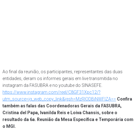
Ao final da reunião, os participantes, representantes das duas
entidades, deram os informes gerais em live transmitida no
instagram da FASUBRA e no youtube do SINASEFE.
https://www.instagram.com/reel/C8GF31Xpc12/?
utm_source=ig_web_copy_link&igsh=MzRlODBiNWFlZA==
Confira
também as falas das Coordenadoras Gerais da FASUBRA,
Cristina del Papa, Ivanilda Reis e Loiva Chansis, sobre o
resultado da 6a. Reunião da Mesa Específica e Temporária com
o MGI.