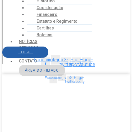
Histórico
Coordenação
Financeiro
Estatuto e Regimento
Cartilhas
Boletins
NOTÍCIAS
SERVIÇOS
FILIE-SE
AGENDA
Facebook-
Instagram
X-
Huge-
Huge-
CONTATO
f
twitter
spotify
youtube
ÁREA DO FILIADO
Facebook-
Instagram
X-
Huge-
f
twitter
spotify