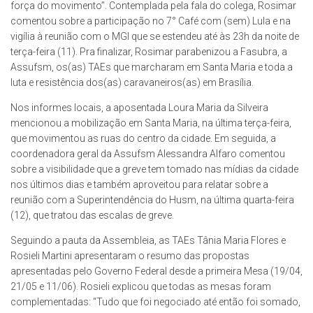
força do movimento”. Contemplada pela fala do colega, Rosimar
comentou sobre a participação no 7° Café com (sem) Lula e na
vigília à reunião com o MGI que se estendeu até às 23h da noite de
terça-feira (11). Pra finalizar, Rosimar parabenizou a Fasubra, a
Assufsm, os(as) TAEs que marcharam em Santa Maria e toda a
luta e resistência dos(as) caravaneiros(as) em Brasília.
Nos informes locais, a aposentada Loura Maria da Silveira
mencionou a mobilização em Santa Maria, na última terça-feira,
que movimentou as ruas do centro da cidade. Em seguida, a
coordenadora geral da Assufsm Alessandra Alfaro comentou
sobre a visibilidade que a greve tem tomado nas mídias da cidade
nos últimos dias e também aproveitou para relatar sobre a
reunião com a Superintendência do Husm, na última quarta-feira
(12), que tratou das escalas de greve.
Seguindo a pauta da Assembleia, as TAEs Tânia Maria Flores e
Rosieli Martini apresentaram o resumo das propostas
apresentadas pelo Governo Federal desde a primeira Mesa (19/04,
21/05 e 11/06). Rosieli explicou que todas as mesas foram
complementadas: “Tudo que foi negociado até então foi somado,