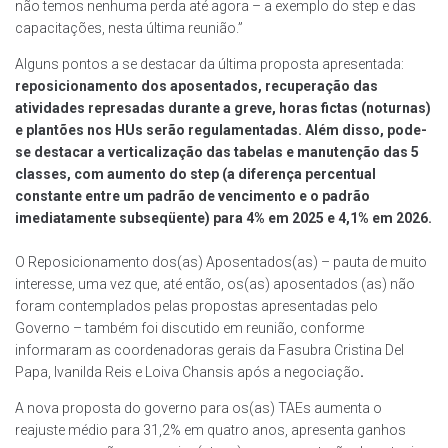
não temos nenhuma perda até agora – a exemplo do step e das
capacitações, nesta última reunião.”
Alguns pontos a se destacar da última proposta apresentada:
reposicionamento dos aposentados, recuperação das
atividades represadas durante a greve, horas fictas (noturnas)
e plantões nos HUs serão regulamentadas. Além disso, pode-
se destacar a verticalização das tabelas e manutenção das 5
classes, com aumento do step (a diferença percentual
constante entre um padrão de vencimento e o padrão
imediatamente subseqüente) para 4% em 2025 e 4,1% em 2026.
O Reposicionamento dos(as) Aposentados(as) – pauta de muito
interesse, uma vez que, até então, os(as) aposentados (as) não
foram contemplados pelas propostas apresentadas pelo
Governo – também foi discutido em reunião, conforme
informaram as coordenadoras gerais da Fasubra Cristina Del
Papa, Ivanilda Reis e Loiva Chansis após a negociação
.
A nova proposta do governo para os(as) TAEs aumenta o
reajuste médio para 31,2% em quatro anos, apresenta ganhos