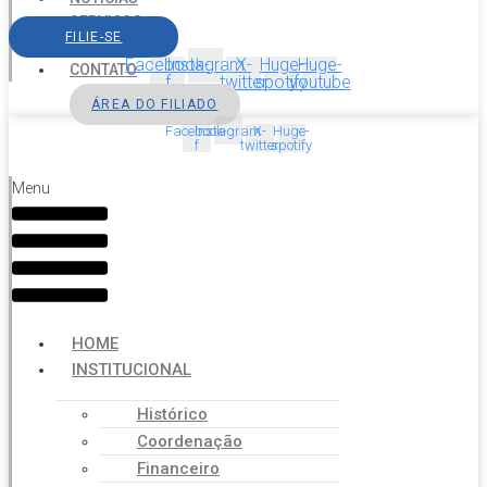
SERVIÇOS
FILIE-SE
AGENDA
Facebook-
Instagram
X-
Huge-
Huge-
CONTATO
f
twitter
spotify
youtube
ÁREA DO FILIADO
Facebook-
Instagram
X-
Huge-
f
twitter
spotify
Menu
HOME
INSTITUCIONAL
Histórico
Coordenação
Financeiro