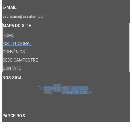
E-MAIL
secretaria@assufsm.com
MAPA DO SITE
HOME
INSTITUCIONAL
CONVÊNIOS
SEDE CAMPESTRE
CONTATO
NOS SIGA
Facebook-
Instagram
X-
Huge-
Huge-
f
twitter
spotify
youtube
PARCEIROS