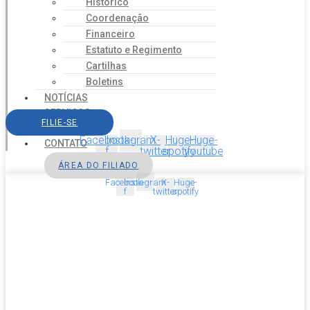
Histórico
Coordenação
Financeiro
Estatuto e Regimento
Cartilhas
Boletins
NOTÍCIAS
SERVIÇOS
FILIE-SE
AGENDA
Facebook-
Instagram
X-
Huge-
Huge-
CONTATO
f
twitter
spotify
youtube
ÁREA DO FILIADO
Facebook-
Instagram
X-
Huge-
f
twitter
spotify