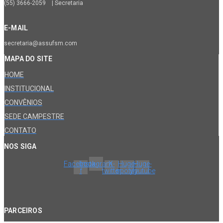
(55) 3666-2059 | Secretaria
E-MAIL
secretaria@assufsm.com
MAPA DO SITE
HOME
INSTITUCIONAL
CONVÊNIOS
SEDE CAMPESTRE
CONTATO
NOS SIGA
Facebook-
Instagram
X-
Huge-
Huge-
f
twitter
spotify
youtube
PARCEIROS