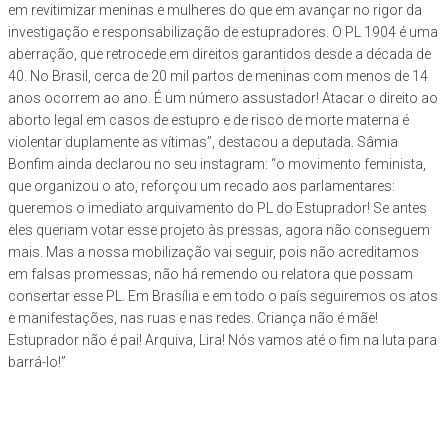
em revitimizar meninas e mulheres do que em avançar no rigor da
investigação e responsabilização de estupradores. O PL 1904 é uma
aberração, que retrocede em direitos garantidos desde a década de
40. No Brasil, cerca de 20 mil partos de meninas com menos de 14
anos ocorrem ao ano. É um número assustador! Atacar o direito ao
aborto legal em casos de estupro e de risco de morte materna é
violentar duplamente as vítimas”, destacou a deputada. Sâmia
Bonfim ainda declarou no seu instagram: “o movimento feminista,
que organizou o ato, reforçou um recado aos parlamentares:
queremos o imediato arquivamento do PL do Estuprador! Se antes
eles queriam votar esse projeto às pressas, agora não conseguem
mais. Mas a nossa mobilização vai seguir, pois não acreditamos
em falsas promessas, não há remendo ou relatora que possam
consertar esse PL. Em Brasília e em todo o país seguiremos os atos
e manifestações, nas ruas e nas redes. Criança não é mãe!
Estuprador não é pai! Arquiva, Lira! Nós vamos até o fim na luta para
barrá-lo!”