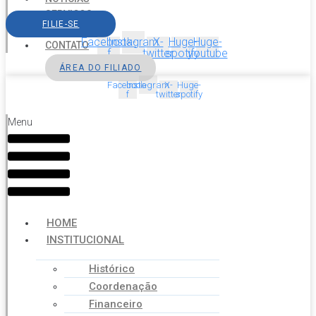
SERVIÇOS
FILIE-SE
AGENDA
Facebook-
Instagram
X-
Huge-
Huge-
CONTATO
f
twitter
spotify
youtube
ÁREA DO FILIADO
Facebook-
Instagram
X-
Huge-
f
twitter
spotify
Menu
HOME
INSTITUCIONAL
Histórico
Coordenação
Financeiro