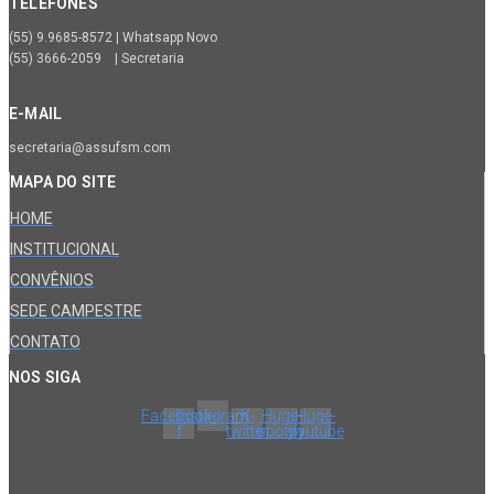
TELEFONES
(55) 9.9685-8572 | Whatsapp Novo
(55) 3666-2059 | Secretaria
E-MAIL
secretaria@assufsm.com
MAPA DO SITE
HOME
INSTITUCIONAL
CONVÊNIOS
SEDE CAMPESTRE
CONTATO
NOS SIGA
Facebook-
Instagram
X-
Huge-
Huge-
f
twitter
spotify
youtube