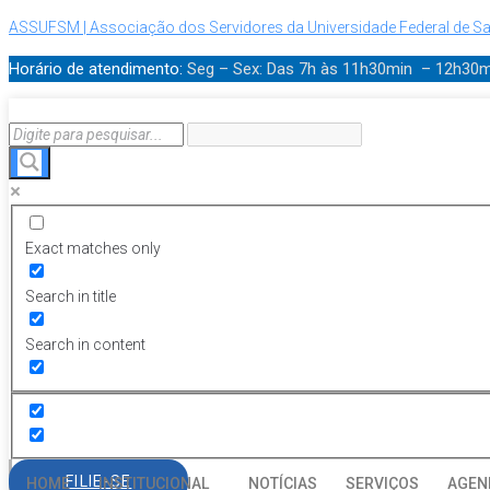
ASSUFSM | Associação dos Servidores da Universidade Federal de Sa
Horário de atendimento:
Seg – Sex: Das 7h às 11h30min – 12h30
Exact matches only
Search in title
Search in content
FILIE-SE
HOME
INSTITUCIONAL
NOTÍCIAS
SERVIÇOS
AGEN