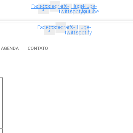
Facebook-
Instagram
X-
Huge-
Huge-
f
twitter
spotify
youtube
Facebook-
Instagram
X-
Huge-
f
twitter
spotify
AGENDA
CONTATO