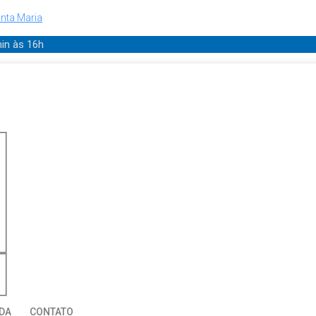
nta Maria
min
às 16h
DA
CONTATO