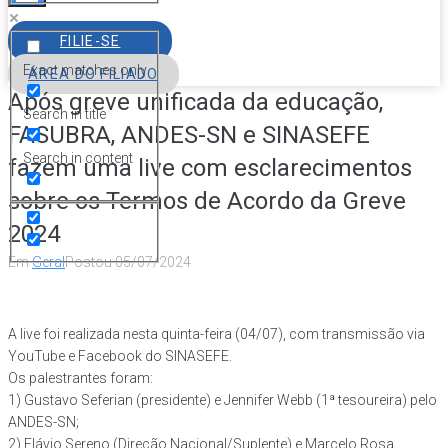
FILIE-SE
Exact matches only
ÁREA DO FILIADO
Após greve unificada da educação,
Search in title
FASUBRA, ANDES-SN e SINASEFE
Search in content
fazem uma live com esclarecimentos
sobre os Termos de Acordo da Greve
2024
Em
Geral
Postou
05/07/2024
A live foi realizada nesta quinta-feira (04/07), com transmissão via
YouTube e Facebook do SINASEFE.
Os palestrantes foram:
1) Gustavo Seferian (presidente) e Jennifer Webb (1ª tesoureira) pelo
ANDES-SN;
2) Flávio Sereno (Direção Nacional/Suplente) e Marcelo Rosa