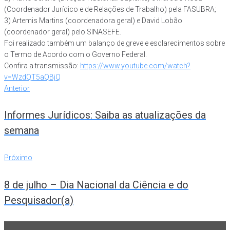
(Coordenador Jurídico e de Relações de Trabalho) pela FASUBRA;
3) Artemis Martins (coordenadora geral) e David Lobão
(coordenador geral) pelo SINASEFE.
Foi realizado também um balanço de greve e esclarecimentos sobre
o Termo de Acordo com o Governo Federal.
Confira a transmissão:
https://www.youtube.com/watch?
v=WzdQT5aQBjQ
Navegação
Anterior
Anterior
de
Informes Jurídicos: Saiba as atualizações da
Post
semana
Próximo
Próximo
8 de julho – Dia Nacional da Ciência e do
Pesquisador(a)