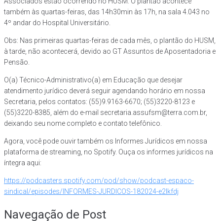
Associados estão ocorrendo no HUSM. O plantão acontece
também às quartas-feiras, das 14h30min às 17h, na sala 4.043 no
4º andar do Hospital Universitário.
Obs: Nas primeiras quartas-feiras de cada mês, o plantão do HUSM,
à tarde, não acontecerá, devido ao GT Assuntos de Aposentadoria e
Pensão.
O(a) Técnico-Administrativo(a) em Educação que desejar
atendimento jurídico deverá seguir agendando horário em nossa
Secretaria, pelos contatos: (55)9.9163-6670; (55)3220-8123 e
(55)3220-8385, além do e-mail secretaria.assufsm@terra.com.br,
deixando seu nome completo e contato telefônico.
Agora, você pode ouvir também os Informes Jurídicos em nossa
plataforma de streaming, no Spotify. Ouça os informes jurídicos na
íntegra aqui:
https://podcasters.spotify.com/pod/show/podcast-espaco-
sindical/episodes/INFORMES-JURDICOS-182024-e2lkfdj
Navegação de Post