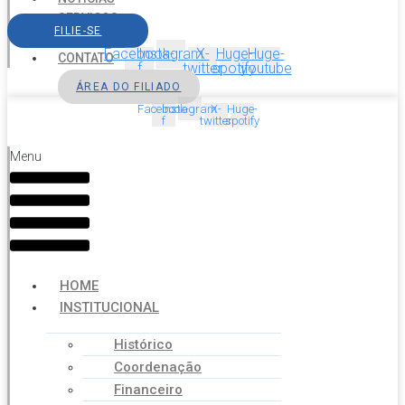
SERVIÇOS
FILIE-SE
AGENDA
Facebook-
Instagram
X-
Huge-
Huge-
CONTATO
f
twitter
spotify
youtube
ÁREA DO FILIADO
Facebook-
Instagram
X-
Huge-
f
twitter
spotify
Menu
HOME
INSTITUCIONAL
Histórico
Coordenação
Financeiro