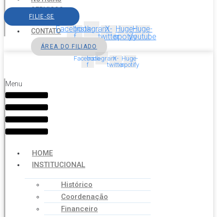
SERVIÇOS
FILIE-SE
AGENDA
Facebook-
Instagram
X-
Huge-
Huge-
CONTATO
f
twitter
spotify
youtube
ÁREA DO FILIADO
Facebook-
Instagram
X-
Huge-
f
twitter
spotify
Menu
HOME
INSTITUCIONAL
Histórico
Coordenação
Financeiro