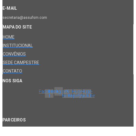
E-MAIL
secretaria@assufsm.com
MAPA DO SITE
HOME
INSTITUCIONAL
CONVÊNIOS
SEDE CAMPESTRE
CONTATO
NOS SIGA
Facebook-
Instagram
X-
Huge-
Huge-
f
twitter
spotify
youtube
PARCEIROS