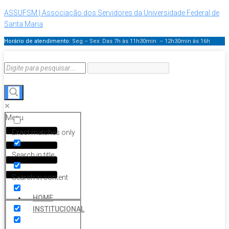
ASSUFSM | Associação dos Servidores da Universidade Federal de
Santa Maria
Horário de atendimento:
Seg – Sex: Das 7h às 11h30min – 12h30min
às 16h
Menu
Exact matches only
Search in title
Search in content
HOME
INSTITUCIONAL