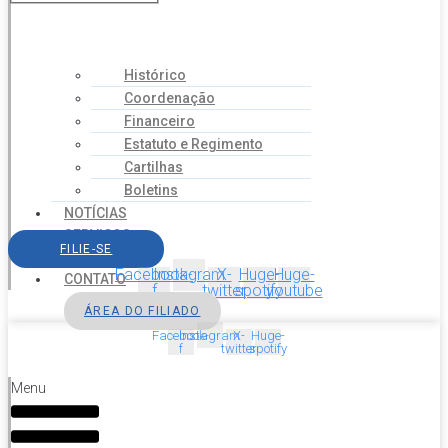
Histórico
Coordenação
Financeiro
Estatuto e Regimento
Cartilhas
Boletins
NOTÍCIAS
SERVIÇOS
FILIE-SE
AGENDA
Facebook-
Instagram
X-
Huge-
Huge-
CONTATO
f
twitter
spotify
youtube
ÁREA DO FILIADO
Facebook-
Instagram
X-
Huge-
f
twitter
spotify
Menu