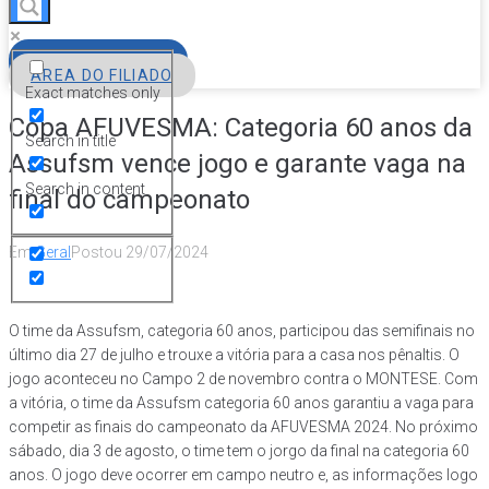
FILIE-SE
ÁREA DO FILIADO
Exact matches only
Copa AFUVESMA: Categoria 60 anos da
Search in title
Assufsm vence jogo e garante vaga na
Search in content
final do campeonato
Em
Geral
Postou
29/07/2024
O time da Assufsm, categoria 60 anos, participou das semifinais no
último dia 27 de julho e trouxe a vitória para a casa nos pênaltis. O
jogo aconteceu no Campo 2 de novembro contra o MONTESE. Com
a vitória, o time da Assufsm categoria 60 anos garantiu a vaga para
competir as finais do campeonato da AFUVESMA 2024. No próximo
sábado, dia 3 de agosto, o time tem o jorgo da final na categoria 60
anos. O jogo deve ocorrer em campo neutro e, as informações logo