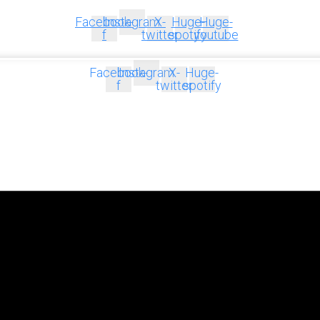
Facebook-
Instagram
X-
Huge-
Huge-
f
twitter
spotify
youtube
Facebook-
Instagram
X-
Huge-
f
twitter
spotify