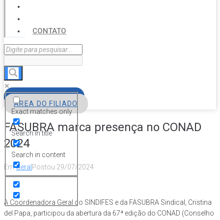
SERVIÇOS
AGENDA
CONTATO
FILIE-SE
ÁREA DO FILIADO
Exact matches only
FASUBRA marca presença no CONAD
Search in title
2024
Search in content
Em
Geral
Postou
29/07/2024
A Coordenadora Geral do SINDIFES e da FASUBRA Sindical, Cristina
del Papa, participou da abertura da 67ª edição do CONAD (Conselho