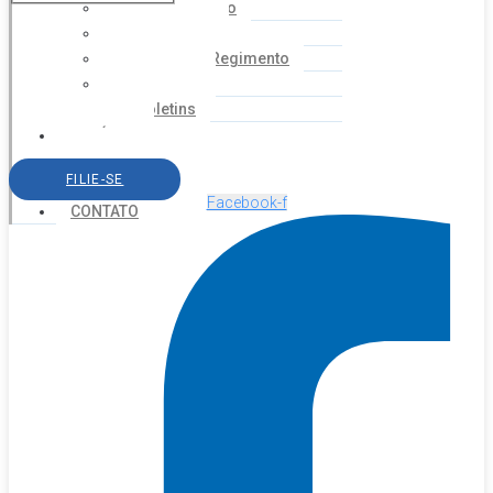
Coordenação
Financeiro
Estatuto e Regimento
Cartilhas
Boletins
NOTÍCIAS
SERVIÇOS
FILIE-SE
AGENDA
Facebook-f
CONTATO