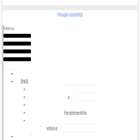
Huge-spotify
Menu
HOME
INSTITUCIONAL
Histórico
Coordenação
Financeiro
Estatuto e Regimento
Cartilhas
Boletins
NOTÍCIAS