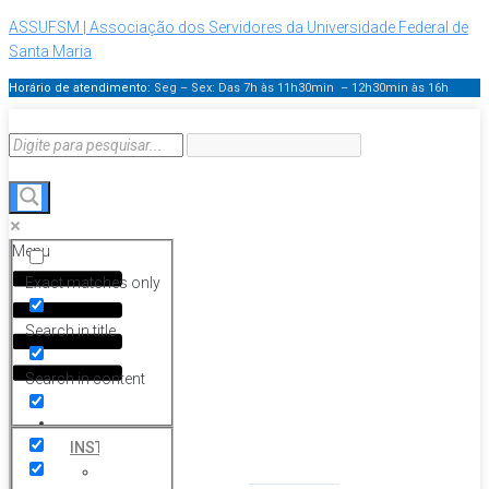
ASSUFSM | Associação dos Servidores da Universidade Federal de
Santa Maria
Horário de atendimento:
Seg – Sex: Das 7h às 11h30min – 12h30min
às 16h
Menu
Exact matches only
Search in title
Search in content
HOME
INSTITUCIONAL
Histórico