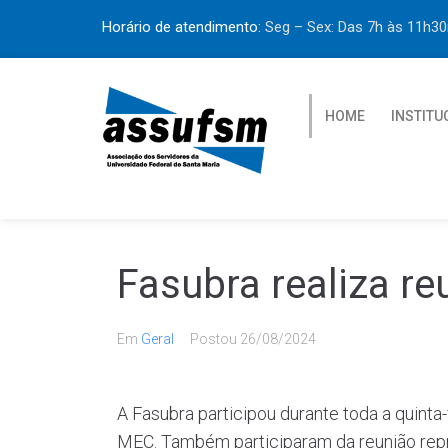
Horário de atendimento:
Seg – Sex: Das 7h às 11h
HOME
INSTITU
Fasubra realiza 
Em
Geral
Postou
26/08/2024
A Fasubra participou durante toda a quinta
MEC. Também participaram da reunião repre