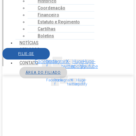
Histórico
Coordenação
Financeiro
Estatuto e Regimento
Cartilhas
Boletins
NOTÍCIAS
SERVIÇOS
FILIE-SE
AGENDA
Facebook-
Instagram
X-
Huge-
Huge-
CONTATO
f
twitter
spotify
youtube
ÁREA DO FILIADO
Facebook-
Instagram
X-
Huge-
f
twitter
spotify