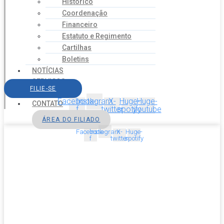
Histórico
Coordenação
Financeiro
Estatuto e Regimento
Cartilhas
Boletins
NOTÍCIAS
SERVIÇOS
FILIE-SE
AGENDA
Facebook-
Instagram
X-
Huge-
Huge-
CONTATO
f
twitter
spotify
youtube
ÁREA DO FILIADO
Facebook-
Instagram
X-
Huge-
f
twitter
spotify