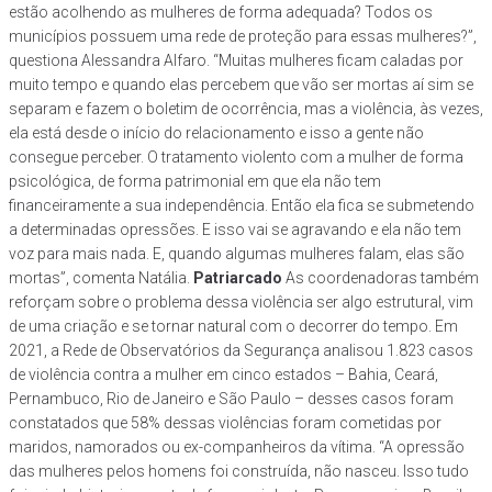
estão acolhendo as mulheres de forma adequada? Todos os
municípios possuem uma rede de proteção para essas mulheres?”,
questiona Alessandra Alfaro. “Muitas mulheres ficam caladas por
muito tempo e quando elas percebem que vão ser mortas aí sim se
separam e fazem o boletim de ocorrência, mas a violência, às vezes,
ela está desde o início do relacionamento e isso a gente não
consegue perceber. O tratamento violento com a mulher de forma
psicológica, de forma patrimonial em que ela não tem
financeiramente a sua independência. Então ela fica se submetendo
a determinadas opressões. E isso vai se agravando e ela não tem
voz para mais nada. E, quando algumas mulheres falam, elas são
mortas”, comenta Natália.
Patriarcado
As coordenadoras também
reforçam sobre o problema dessa violência ser algo estrutural, vim
de uma criação e se tornar natural com o decorrer do tempo. Em
2021, a Rede de Observatórios da Segurança analisou 1.823 casos
de violência contra a mulher em cinco estados – Bahia, Ceará,
Pernambuco, Rio de Janeiro e São Paulo – desses casos foram
constatados que 58% dessas violências foram cometidas por
maridos, namorados ou ex-companheiros da vítima. “A opressão
das mulheres pelos homens foi construída, não nasceu. Isso tudo