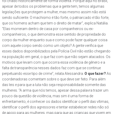
foi criado historicamente de forma violenta. Porque aqui no Brasil,
apesar de todos os problemas que a gente tem, temos algumas
legislações que protegem a mulher, mas mesmo assim não está
sendo suficiente. O machismo é tão forte, o patriarcado é tão forte,
que os homens acham que tem o direito de matar”, explica Natália.
“Elas morreram dentro de casa por companheiros ou ex-
companheiros, o que demonstra esse sentido de propriedade do
corpo da mulher enquanto sua e como pode fazer qualquer coisa
com aquele corpo sendo como um objeto? A gente verifica que
esses dados disponibilizados pela Polícia Civil não estão chegando
na população em geral, o que faz com que não sejam atacados. Os
motivos que levam com que ocorra essa violência de gênero e a
falta de transparência nesses dados faz com que se continue
perpetuando esse tipo de crime”, relata Alessandra.
O que fazer?
As
coordenadoras comentam sobre o que deve ser feito. Para além
das leis e para que a luta não seja responsabilidade somente das
mulheres. “A arma que nós temos, apesar dessa palavra trazer um
pouco da questão de violência, mas sim é uma forma de
enfrentamento, é conhecer os dados identificar o perfil das vítimas,
identificar o perfil dos agressores e tentar estabelecer redes não só
de apoio para as mulheres, mas para que as crianças que vivem em