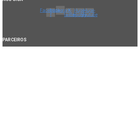
Facebook-
Instagram
X-
Huge-
Huge-
f
twitter
spotify
youtube
PARCEIROS