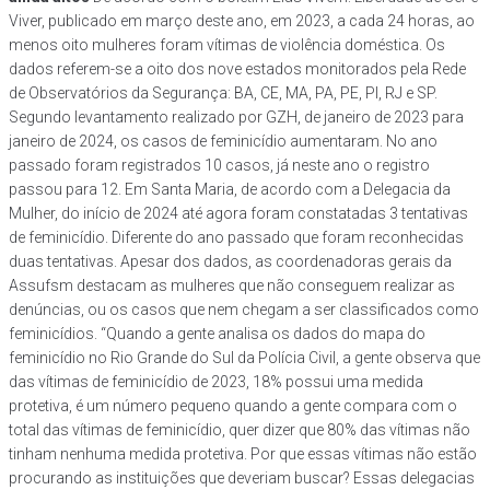
Viver, publicado em março deste ano, em 2023, a cada 24 horas, ao
menos oito mulheres foram vítimas de violência doméstica. Os
dados referem-se a oito dos nove estados monitorados pela Rede
de Observatórios da Segurança: BA, CE, MA, PA, PE, PI, RJ e SP.
Segundo levantamento realizado por GZH, de janeiro de 2023 para
janeiro de 2024, os casos de feminicídio aumentaram. No ano
passado foram registrados 10 casos, já neste ano o registro
passou para 12. Em Santa Maria, de acordo com a Delegacia da
Mulher, do início de 2024 até agora foram constatadas 3 tentativas
de feminicídio. Diferente do ano passado que foram reconhecidas
duas tentativas. Apesar dos dados, as coordenadoras gerais da
Assufsm destacam as mulheres que não conseguem realizar as
denúncias, ou os casos que nem chegam a ser classificados como
feminicídios. “Quando a gente analisa os dados do mapa do
feminicídio no Rio Grande do Sul da Polícia Civil, a gente observa que
das vítimas de feminicídio de 2023, 18% possui uma medida
protetiva, é um número pequeno quando a gente compara com o
total das vítimas de feminicídio, quer dizer que 80% das vítimas não
tinham nenhuma medida protetiva. Por que essas vítimas não estão
procurando as instituições que deveriam buscar? Essas delegacias