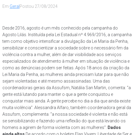
Em
Geral
Postou
27/08/2024
Desde 2016, agosto é um mês conhecido pela campanha do
Agosto Lilás. Instituída pela Lei Estadual nº 4.969/2016, a campanha
tem como objetivo intensificar a divulgação da Lei Maria da Penha,
sensibilizar e conscientizar a sociedade sobre o necessário fim da
violência contra a mulher, além de dar visibilidade aos serviços
especializados de atendimento à mulher em situação de violência e
como as denúncias podem ser feitas. Após 18 anos da criação da
Lei Maria da Penha, as mulheres ainda precisam lutar para que não
sejam violentadas e até mesmo assassinadas. Uma das
coordenadoras gerais da Assufsm, Natália San Martin, comenta: “a
gente está lutando para manter o que a gente conquistou e
conquistar mais ainda. A gente percebe no dia a dia que ainda existe
muita violência”. Alessandra Alfaro, também coordenadora geral da
Assufsm, complementa: “a nossa sociedade é violenta e não está
se sensibilizando e fazendo uma reflexão do que está levando os
homens a agirem de forma violenta com as mulheres”.
Dados
ainda altos
De acordo com o boletim Elas Vivem: Liberdade de Ser e