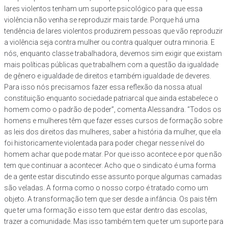
lares violentos tenham um suporte psicológico para que essa
violência não venha se reproduzir mais tarde. Porque há uma
tendência de lares violentos produzirem pessoas que vão reproduzir
a violência seja contra mulher ou contra qualquer outra minoria. E
nós, enquanto classe trabalhadora, devemos sim exigir que existam
mais políticas públicas que trabalhem com a questão da igualdade
de gênero e igualdade de direitos e também igualdade de deveres.
Para isso nós precisamos fazer essa reflexão da nossa atual
constituição enquanto sociedade patriarcal que ainda estabelece o
homem como o padrão de poder”, comenta Alessandra. “Todos os
homens e mulheres têm que fazer esses cursos de formação sobre
as leis dos direitos das mulheres, saber a história da mulher, que ela
foi historicamente violentada para poder chegar nesse nível do
homem achar que pode matar. Por que isso acontece e por que não
tem que continuar a acontecer. Acho que o sindicato é uma forma
de a gente estar discutindo esse assunto porque algumas camadas
são veladas. A forma como o nosso corpo é tratado como um
objeto. A transformação tem que ser desde a infância. Os pais têm
que ter uma formação e isso tem que estar dentro das escolas,
trazer a comunidade. Mas isso também tem que ter um suporte para