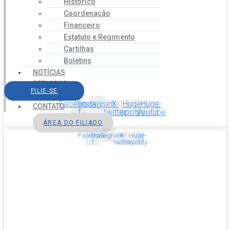
Histórico
Coordenação
Financeiro
Estatuto e Regimento
Cartilhas
Boletins
NOTÍCIAS
SERVIÇOS
FILIE-SE
AGENDA
Facebook-
Instagram
X-
Huge-
Huge-
CONTATO
f
twitter
spotify
youtube
ÁREA DO FILIADO
Facebook-
Instagram
X-
Huge-
f
twitter
spotify