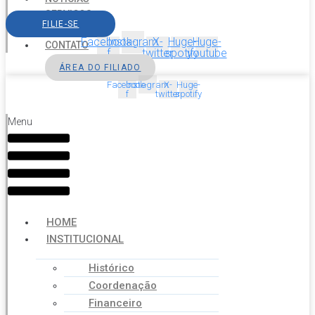
SERVIÇOS
FILIE-SE
AGENDA
Facebook-
Instagram
X-
Huge-
Huge-
CONTATO
f
twitter
spotify
youtube
ÁREA DO FILIADO
Facebook-
Instagram
X-
Huge-
f
twitter
spotify
Menu
HOME
INSTITUCIONAL
Histórico
Coordenação
Financeiro