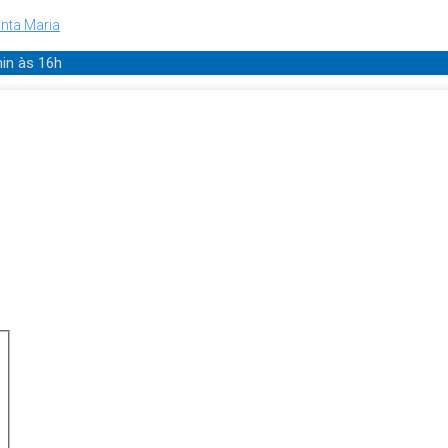
nta Maria
min
às 16h