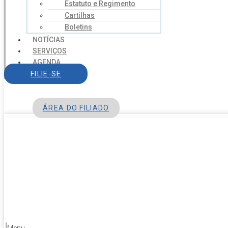
Estatuto e Regimento
Cartilhas
Boletins
NOTÍCIAS
SERVIÇOS
AGENDA
CONTATO
FILIE-SE
ÁREA DO FILIADO
Menu