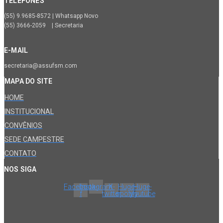
TELEFONES
(55) 9.9685-8572 | Whatsapp Novo
(55) 3666-2059 | Secretaria
E-MAIL
secretaria@assufsm.com
MAPA DO SITE
HOME
INSTITUCIONAL
CONVÊNIOS
SEDE CAMPESTRE
CONTATO
NOS SIGA
Facebook-
Instagram
X-
Huge-
Huge-
f
twitter
spotify
youtube