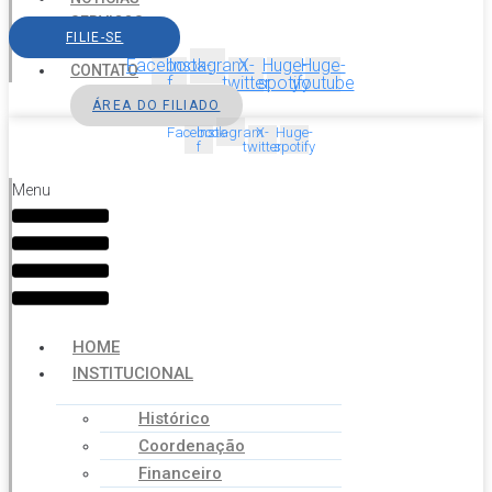
SERVIÇOS
FILIE-SE
AGENDA
Facebook-
Instagram
X-
Huge-
Huge-
CONTATO
f
twitter
spotify
youtube
ÁREA DO FILIADO
Facebook-
Instagram
X-
Huge-
f
twitter
spotify
Menu
HOME
INSTITUCIONAL
Histórico
Coordenação
Financeiro