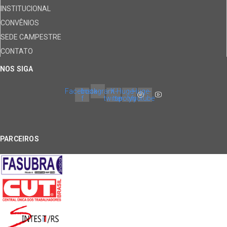
INSTITUCIONAL
CONVÊNIOS
SEDE CAMPESTRE
CONTATO
NOS SIGA
Facebook-
Instagram
X-
Huge-
Huge-
f
twitter
spotify
youtube
PARCEIROS