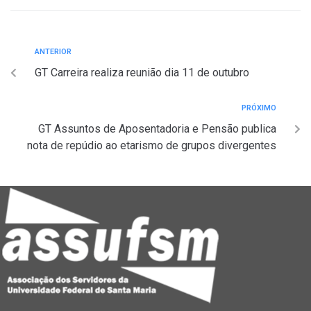
Navegação
Anterior
ANTERIOR
GT Carreira realiza reunião dia 11 de outubro
de
Post
Próximo
PRÓXIMO
GT Assuntos de Aposentadoria e Pensão publica
nota de repúdio ao etarismo de grupos divergentes