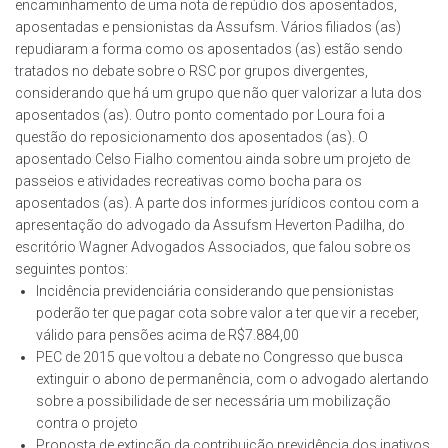
encaminhamento de uma nota de repúdio dos aposentados,
aposentadas e pensionistas da Assufsm. Vários filiados (as)
repudiaram a forma como os aposentados (as) estão sendo
tratados no debate sobre o RSC por grupos divergentes,
considerando que há um grupo que não quer valorizar a luta dos
aposentados (as). Outro ponto comentado por Loura foi a
questão do reposicionamento dos aposentados (as). O
aposentado Celso Fialho comentou ainda sobre um projeto de
passeios e atividades recreativas como bocha para os
aposentados (as). A parte dos informes jurídicos contou com a
apresentação do advogado da Assufsm Heverton Padilha, do
escritório Wagner Advogados Associados, que falou sobre os
seguintes pontos:
Incidência previdenciária considerando que pensionistas
poderão ter que pagar cota sobre valor a ter que vir a receber,
válido para pensões acima de R$7.884,00
PEC de 2015 que voltou a debate no Congresso que busca
extinguir o abono de permanência, com o advogado alertando
sobre a possibilidade de ser necessária um mobilização
contra o projeto
Proposta de extinção da contribuição previdência dos inativos