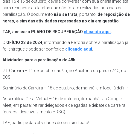
dias 15 e 16 de outubro, deverá conversar com sua chefia imediata
para recuperar as tarefas que não foram realizadas nos dias de
paralisação. O documento
não se trata
, portanto,
de reposição de
horas, e sim das atividades represadas no dia em questão
.
TAE, acesse o PLANO DE RECUPERAÇÃO
clicando aqui
.
O
OFÍCIO 23 de 2024
, informando à Reitoria sobre a paralisação já
foi entregue e pode ser conferido
clicando aqui
.
Atividades para a paralisação de 48h:
GT Carreira – 11 de outubro, às 9h, no Auditório do prédio 74C, no
CCSH
Seminário de Carreira – 15 de outubro, de manhã, em local à definir
Assembleia Geral Virtual – 16 de outubro, de manhã, via Google
Meet, em pauta: retirar delegados e delegadas e debate da carreira
(cargos, desenvolvimento e RSC).
TAE, participe das atividades do seu sindicato!