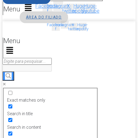
Facebook-
Instagram
X-
Huge-
Huge-
Menu
f
twitter
spotify
youtube
ÁREA DO FILIADO
Facebook-
Instagram
X-
Huge-
f
twitter
spotify
Menu
Exact matches only
Search in title
Search in content