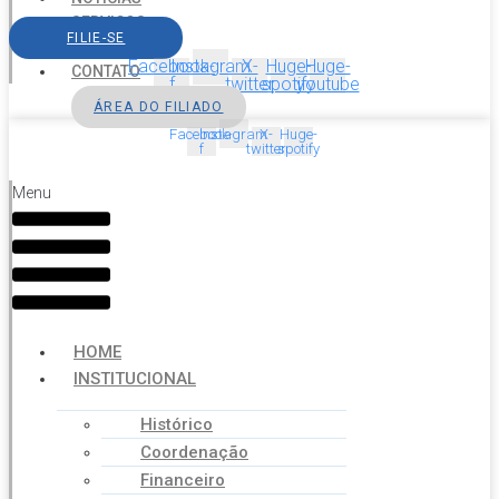
SERVIÇOS
FILIE-SE
AGENDA
Facebook-
Instagram
X-
Huge-
Huge-
CONTATO
f
twitter
spotify
youtube
ÁREA DO FILIADO
Facebook-
Instagram
X-
Huge-
f
twitter
spotify
Menu
HOME
INSTITUCIONAL
Histórico
Coordenação
Financeiro