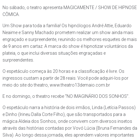
No sábado, o teatro apresenta MAGICAMENTE / SHOW DE HIPNOSE
CÔMICA.
Um Show para toda a família! Os hipnólogos André Attie, Eduardo
Neaime e Sanny Machado prometem realizar um show ainda mais
engraçado e surpreendente, reunindo os melhores esquetes de mais
de 9 anos em cartaz. A marca do show é hipnotizar voluntários da
plateia, o que inclui diversas situações engraçadas e
surpreendentes.
O espetáculo começa às 20 horas e a classificação é livre. Os
ingressos custam a partir de 28 reais. Você pode adquiri-los por
meio do site do theatro, www.theatro13demaio.com.br
E no domingo, o theatro recebe “NO IMAGINÁRIO DOS SONHOS”.
O espetáculo narra a história de dois irmãos, Linda (Letícia Passos)
e Dinho (Irineu Dalla Corte Filho), que são transportados para a
mágica Aldeia dos Sonhos, onde convivem com diversos insetos
através das histórias contadas por Vovó Lúcia (Bruna Fernandes da
Silva). Ao longo dessa jornada, eles aprendem valores importantes