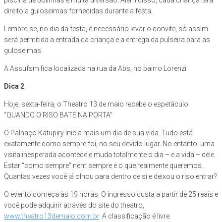
piscina de bolinhas e muita diversão. Além disso, cada criança terá
direito a guloseimas fornecidas durante a festa.
Lembre-se, no dia da festa, é necessário levar o convite, só assim
será permitida a entrada da criança e a entrega da pulseira para as
guloseimas.
A Assufsm fica localizada na rua da Abs, no bairro Lorenzi
Dica 2
Hoje, sexta-feira, o Theatro 13 de maio recebe o espetáculo
“QUANDO O RISO BATE NA PORTA”
O Palhaço Katupiry inicia mais um dia de sua vida. Tudo está
exatamente como sempre foi, no seu devido lugar. No entanto, uma
visita inesperada acontece e muda totalmente o dia – e a vida – dele.
Estar “como sempre” nem sempre é o que realmente queremos.
Quantas vezes você já olhou para dentro de si e deixou o riso entrar?
O evento começa às 19 horas. O ingresso custa a partir de 25 reais e
você pode adquirir através do site do theatro,
www.theatro13demaio.com.br
. A classificação é livre.