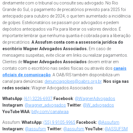
diretamente com o tribunal ou consulte seu advogado. No Rio
Grande do Sul, o pagamento de precatórios previsto para 2025 foi
antecipado para outubro de 2024, o que tem aumentado a incidência
de golpes. Estelionatários se passam por advogados e pedem
depósitos antecipados via Pix para liberar os valores devidos. É
importante lembrar que nenhuma quantia é cobrada para a liberação
de precatórios.
A Assufsm conta com a assessoria jurídica do
escritório Wagner Advogados Associados.
Em caso de
mensagens suspeitas, evite clicar em links ou realizar pagamentos.
Clientes de
Wagner Advogados Associados
devem entrar em
contato com o escritório nas sedes físicas ou através dos
canais
oficiais de comunicação
. A OAB/RS também disponibiliza um
canal para denúncias:
denunciagolpes@oabrs.org.br
.
Nos siga nas
redes sociais:
Wagner Advogados Associados
WhatsApp
:
(61) 3226-6937
Facebook
:
@WagnerAdvogados
Instagram
:
@wagner_advogados
Twitter
:
@W_advogados
YouTube WAA:
bitly.com/canalwaa
Assufsm:
WhatsApp:
(55) 9 9105-9965
Facebook:
@Assufsm
Instagram:
@assufsm
Twitter:
@assufsm
YouTube:
@ASSUFSM