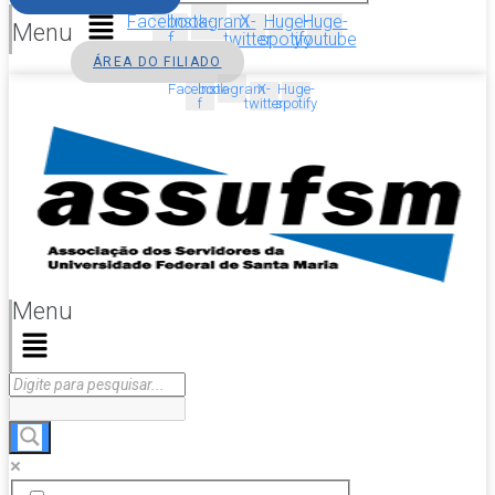
Facebook-
Instagram
X-
Huge-
Huge-
Menu
f
twitter
spotify
youtube
ÁREA DO FILIADO
Facebook-
Instagram
X-
Huge-
f
twitter
spotify
Menu