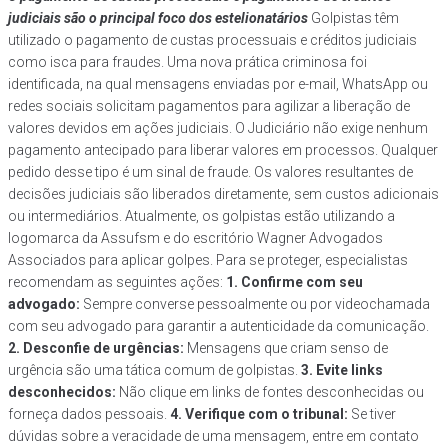
judiciais são o principal foco dos estelionatários
Golpistas têm
utilizado o pagamento de custas processuais e créditos judiciais
como isca para fraudes. Uma nova prática criminosa foi
identificada, na qual mensagens enviadas por e-mail, WhatsApp ou
redes sociais solicitam pagamentos para agilizar a liberação de
valores devidos em ações judiciais. O Judiciário não exige nenhum
pagamento antecipado para liberar valores em processos. Qualquer
pedido desse tipo é um sinal de fraude. Os valores resultantes de
decisões judiciais são liberados diretamente, sem custos adicionais
ou intermediários. Atualmente, os golpistas estão utilizando a
logomarca da Assufsm e do escritório Wagner Advogados
Associados para aplicar golpes. Para se proteger, especialistas
recomendam as seguintes ações:
1. Confirme com seu
advogado:
Sempre converse pessoalmente ou por videochamada
com seu advogado para garantir a autenticidade da comunicação.
2. Desconfie de urgências:
Mensagens que criam senso de
urgência são uma tática comum de golpistas.
3. Evite links
desconhecidos:
Não clique em links de fontes desconhecidas ou
forneça dados pessoais.
4. Verifique com o tribunal:
Se tiver
dúvidas sobre a veracidade de uma mensagem, entre em contato