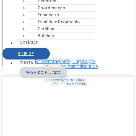
Histórico
Coordenação
Financeiro
Estatuto e Regimento
Cartilhas
Boletins
NOTÍCIAS
SERVIÇOS
FILIE-SE
AGENDA
Facebook-
Instagram
X-
Huge-
Huge-
CONTATO
f
twitter
spotify
youtube
ÁREA DO FILIADO
Facebook-
Instagram
X-
Huge-
f
twitter
spotify