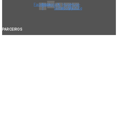
Facebook-
Instagram
X-
Huge-
Huge-
f
twitter
spotify
youtube
PARCEIROS