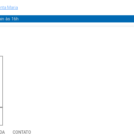
nta Maria
min
às 16h
DA
CONTATO