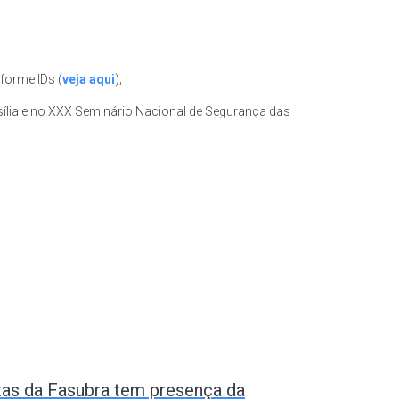
forme IDs (
veja aqui
);
ília e no XXX Seminário Nacional de Segurança das
tas da Fasubra tem presença da