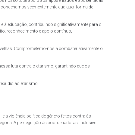
mos nosso total apoio aos aposentados e aposentadas
a) e condenamos veementemente qualquer forma de
e à educação, contribuindo significativamente para o
to, reconhecimento e apoio contínuo,
ais velhas. Comprometemo-nos a combater ativamente o
nessa luta contra o etarismo, garantindo que os
epúdio ao etarismo.
a violência política de gênero feitos contra às
egoria. A perseguição às coordenadoras, inclusive