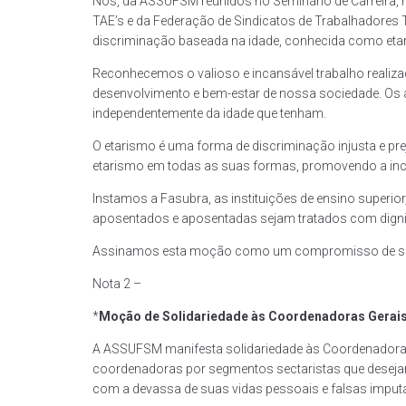
Nós, da ASSUFSM reunidos no Seminário de Carreira, 
TAE’s e da Federação de Sindicatos de Trabalhadores
discriminação baseada na idade, conhecida como eta
Reconhecemos o valioso e incansável trabalho realiza
desenvolvimento e bem-estar de nossa sociedade. Os
independentemente da idade que tenham.
O etarismo é uma forma de discriminação injusta e pr
etarismo em todas as suas formas, promovendo a inclu
Instamos a Fasubra, as instituições de ensino superio
aposentados e aposentadas sejam tratados com dignida
Assinamos esta moção como um compromisso de solid
Nota 2 –
*
Moção de Solidariedade às Coordenadoras Gerais 
A ASSUFSM manifesta solidariedade às Coordenadoras da
coordenadoras por segmentos sectaristas que desejam 
com a devassa de suas vidas pessoais e falsas imputaç