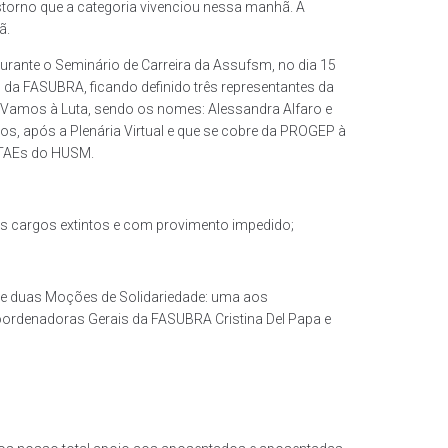
storno que a categoria vivenciou nessa manhã. A
ã.
rante o Seminário de Carreira da Assufsm, no dia 15
al da FASUBRA, ficando definido três representantes da
 Vamos à Luta, sendo os nomes: Alessandra Alfaro e
, após a Plenária Virtual e que se cobre da PROGEP à
s TAEs do HUSM.
s cargos extintos e com provimento impedido;
ue duas Moções de Solidariedade: uma aos
Coordenadoras Gerais da FASUBRA Cristina Del Papa e