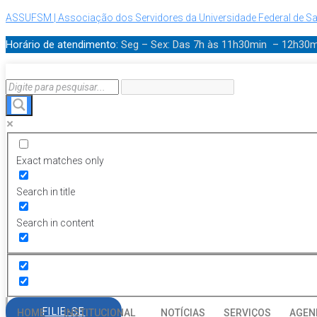
ASSUFSM | Associação dos Servidores da Universidade Federal de Sa
Horário de atendimento:
Seg – Sex: Das 7h às 11h30min – 12h30
Exact matches only
Search in title
Search in content
FILIE-SE
HOME
INSTITUCIONAL
NOTÍCIAS
SERVIÇOS
AGEN