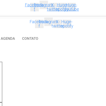
Facebook-
Instagram
X-
Huge-
Huge-
f
twitter
spotify
youtube
Facebook-
Instagram
X-
Huge-
f
twitter
spotify
AGENDA
CONTATO