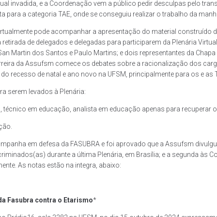
ual invadida, e a Coordenação vem a público pedir desculpas pelo tran
ita para a categoria TAE, onde se conseguiu realizar o trabalho da manh
rtualmente pode acompanhar a apresentação do material construído du
 a retirada de delegados e delegadas para participarem da Plenária Virtu
an Martin dos Santos e Paulo Martins; e dois representantes da Chapa
eira da Assufsm comece os debates sobre a racionalização dos cargos
io do recesso de natal e ano novo na UFSM, principalmente para os e a
a serem levados à Plenária:
, técnico em educação, analista em educação apenas para recuperar o
ção.
 campanha em defesa da FASUBRA e foi aprovado que a Assufsm divulg
minados(as) durante a última Plenária, em Brasília; e a segunda às 
ente. As notas estão na integra, abaixo:
a Fasubra contra o Etarismo
*