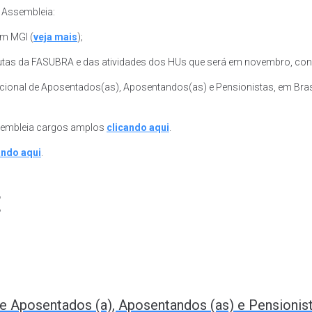
 Assembleia:
om MGI (
veja mais
);
lutas da FASUBRA e das atividades dos HUs que será em novembro, con
cional de Aposentados(as), Aposentandos(as) e Pensionistas, em Bras
Assembleia cargos amplos
clicando aqui
.
ando aqui
.
t
de Aposentados (a), Aposentandos (as) e Pensionis