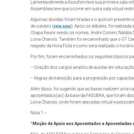
Lamentavelmente a Assufsm teve sua primeira sala virt
Assembleia teve que ocorrer em outra sala virtual restr
Algumas dúvidas foram tiradas e o quórum presente vi
de outubro (
veja aqui
). Após os debates, foi realizada
Chapa Reunir sendo os nomes: André Comim, Natália S
Loiva Chansis. Também foi encaminhado que o GT Carr
respeito da Hora Ficta e como será realizado o horár
Por fim, foram encaminhados os seguintes tópicos par
– Criação dos cargos amplos de auxiliar em educação
– Regras de transição para a progressão por capacita
Além disso, foi sugerido que as bases realizem uma
aposentados(as) da base da FASUBRA, que foram discri
Loiva Chansis, onde foram atacadas virtual e pessoalm
Nota 1 –
*
Moção de Apoio aos Aposentados e Aposentadas d