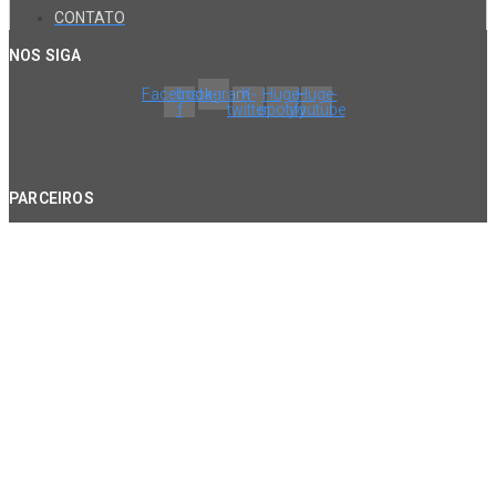
CONTATO
NOS SIGA
Facebook-
Instagram
X-
Huge-
Huge-
f
twitter
spotify
youtube
PARCEIROS