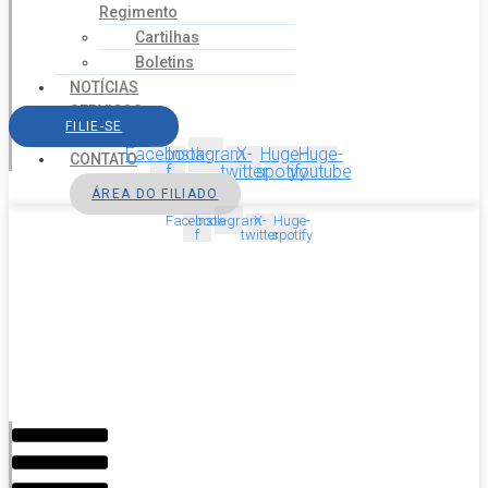
Regimento
Cartilhas
Boletins
NOTÍCIAS
SERVIÇOS
FILIE-SE
AGENDA
Facebook-
Instagram
X-
Huge-
Huge-
CONTATO
f
twitter
spotify
youtube
ÁREA DO FILIADO
Facebook-
Instagram
X-
Huge-
f
twitter
spotify
Menu