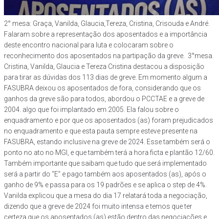
2° mesa: Graça, Vanilda, Glaucia,Tereza, Cristina, Crisouda e André.
Falaram sobre a representação dos aposentados e a importância
deste encontro nacional para luta e colocaram sobre o
reconhecimento dos aposentados na partipação da greve.
3°mesa.
Cristina, Vanilda, Glaucia e Tereza Cristina destacou a disposição
para tirar as dúvidas dos 113 dias de greve. Em momento algum a
FASUBRA deixou os aposentados de fora, considerando que os
ganhos da greve são para todos, abordou o PCCTAE e a greve de
2004. algo que foi implantado em 2005. Ela falou sobre o
enquadramento e por que os aposentados (as) foram prejudicados
no enquadramento e que esta pauta sempre esteve presente na
FASUBRA, estando inclusive na greve de 2024. Esse também será o
ponto no ato no MGI, e que também terá a hora ficta e plantão 12/60.
Também importante que saibam que tudo que será implementado
será a partir do “E” e pago também aos aposentados (as), após o
ganho de 9% e passa para os 19 padrões e se aplica o step de 4%.
Vanilda explicou que a mesa do dia 17 relatará toda a negociação,
dizendo que a greve de 2024 foi muito intensa e temos que ter
certeza que os aposentados (as) estão dentro das negociações e