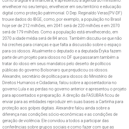
como a digital e a financeira, e apresentou a agenda do ministério:
envelhecer no seu tempo, envelhecer em seu território e educação
digital como proteção patrimonial. O Dep. Reginaldo Veras(PV-DF)
trouxe dados do IBGE, como, por exemplo, a população no Brasil
hoje ser de 212 milhões, em 2041 será de 220 milhões e em 2070
será de 179 milhões. Como a população está envelhecendo, em
2070 a idade média será de 84 anos. Também discutiu-se que não
há creches para crianças e que falta a discussão sobre o espaço
para os idosos. Atualmente o deputado e a deputada Éryka fazem
parte de um projeto para idosos no DF que passaram também a
tratar do idoso em seus mandatos pelo deserto de políticos
públicas do governo Bolsonaro que prejudicou os idosos.
Alexandre, secretário de política para idosos do Ministério de
Direitos Humanos e Cidadania, falou sobre a aposentadoria no
governo Lula e as perdas no governo anterior e apresentou o projeto
para aposentados e preparação. A direção da FASUBRA ficou de
enviar para as entidades reproduzir em suas bases a Cartinha para
proteção aos golpes digitais. Alexandre falou ainda sobre a
diferença nas condições sócio-econômicas e as condições de
geração de violência. Ele convidou a todos a participar das
conferências sobre grupos sociais e como fazer com que as