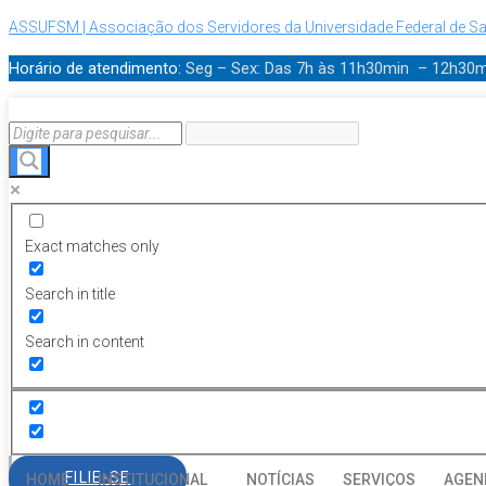
ASSUFSM | Associação dos Servidores da Universidade Federal de Sa
Horário de atendimento:
Seg – Sex: Das 7h às 11h30min – 12h30
Exact matches only
Search in title
Search in content
FILIE-SE
HOME
INSTITUCIONAL
NOTÍCIAS
SERVIÇOS
AGEN