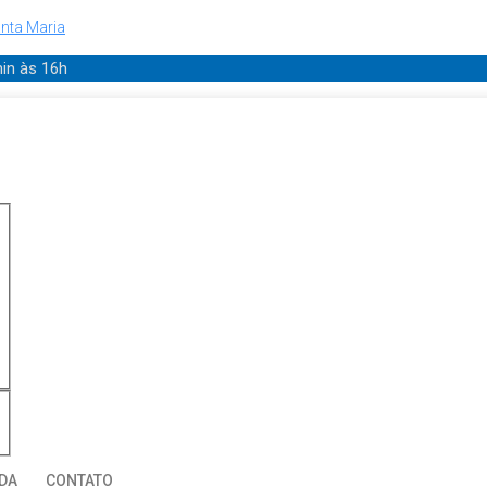
nta Maria
min
às 16h
DA
CONTATO