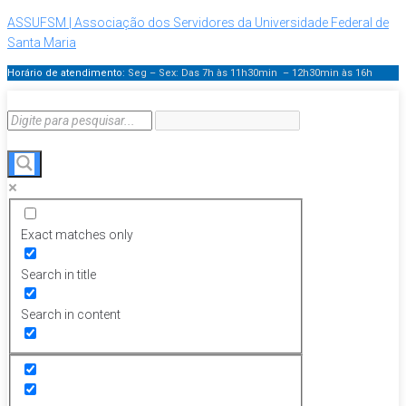
ASSUFSM | Associação dos Servidores da Universidade Federal de
Santa Maria
Horário de atendimento:
Seg – Sex: Das 7h às 11h30min – 12h30min
às 16h
Exact matches only
Search in title
Search in content