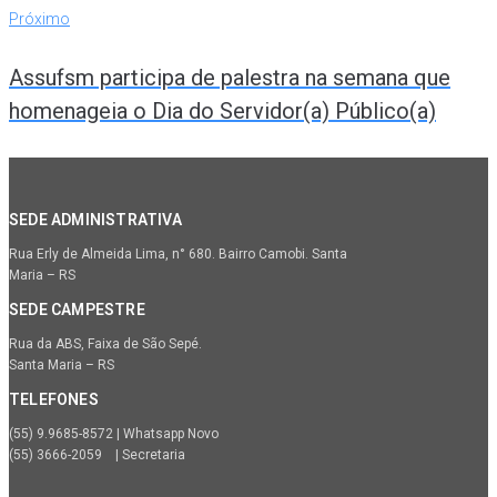
Próximo
Assufsm participa de palestra na semana que
homenageia o Dia do Servidor(a) Público(a)
SEDE ADMINISTRATIVA
Rua Erly de Almeida Lima, n° 680. Bairro Camobi. Santa
Maria – RS
SEDE CAMPESTRE
Rua da ABS, Faixa de São Sepé.
Santa Maria – RS
TELEFONES
(55) 9.9685-8572 | Whatsapp Novo
(55) 3666-2059 | Secretaria