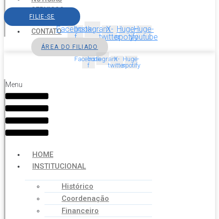
SERVIÇOS
FILIE-SE
AGENDA
Facebook-
Instagram
X-
Huge-
Huge-
CONTATO
f
twitter
spotify
youtube
ÁREA DO FILIADO
Facebook-
Instagram
X-
Huge-
f
twitter
spotify
Menu
HOME
INSTITUCIONAL
Histórico
Coordenação
Financeiro