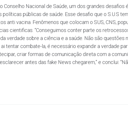
Conselho Nacional de Saúde, um dos grandes desafios é a
 políticas públicas de saúde. Esse desafio que o S.U.S te
os anti vacina. Fenômenos que colocam o SUS, CNS, popu
ias cientificas. “Conseguimos conter parte os retrocess
 da verdade sobre a ciência e a saúde. Não são questões n
ó ai tentar combate-la, é necessário expandir a verdade pa
ecipar, criar formas de comunicação direta com a comunid
esclarecer antes das fake News chegarem,” e conclui: “Nã